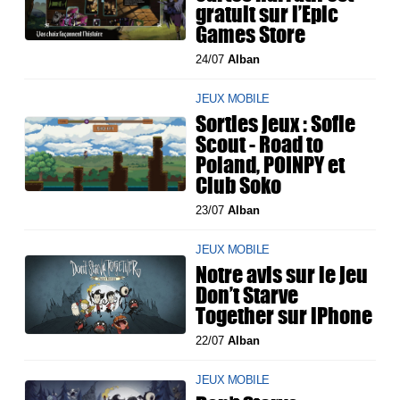
gratuit sur l’Epic
Games Store
24/07
Alban
JEUX MOBILE
Sorties jeux : Sofie
Scout - Road to
Poland, POINPY et
Club Soko
23/07
Alban
JEUX MOBILE
Notre avis sur le jeu
Don’t Starve
Together sur iPhone
22/07
Alban
JEUX MOBILE