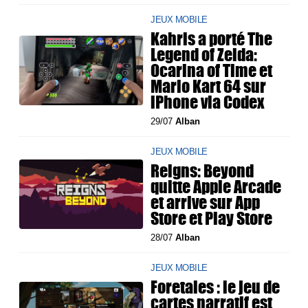
JEUX MOBILE
Kahris a porté The
Legend of Zelda:
Ocarina of Time et
Mario Kart 64 sur
iPhone via Codex
29/07
Alban
JEUX MOBILE
Reigns: Beyond
quitte Apple Arcade
et arrive sur App
Store et Play Store
28/07
Alban
JEUX MOBILE
Foretales : le jeu de
cartes narratif est