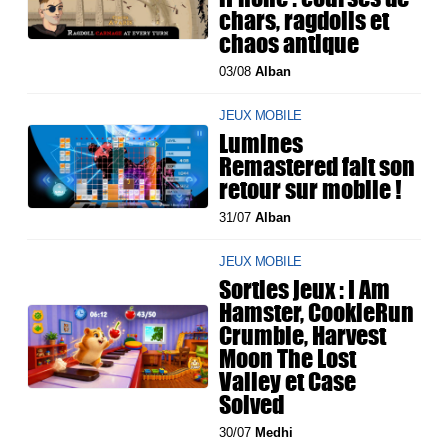
chars, ragdolls et
chaos antique
03/08
Alban
JEUX MOBILE
Lumines
Remastered fait son
retour sur mobile !
31/07
Alban
JEUX MOBILE
Sorties jeux : I Am
Hamster, CookieRun
Crumble, Harvest
Moon The Lost
Valley et Case
Solved
30/07
Medhi