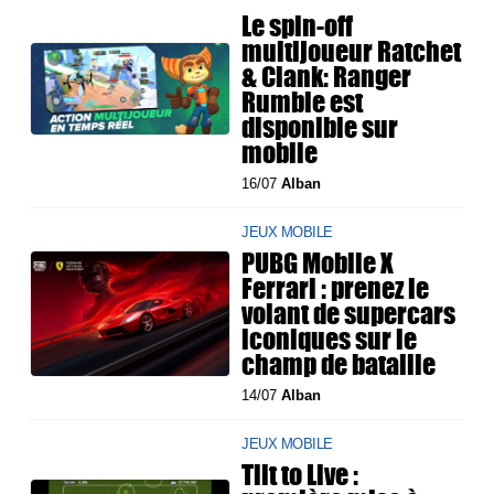
Le spin-off
multijoueur Ratchet
& Clank: Ranger
Rumble est
disponible sur
mobile
16/07
Alban
JEUX MOBILE
PUBG Mobile X
Ferrari : prenez le
volant de supercars
iconiques sur le
champ de bataille
14/07
Alban
JEUX MOBILE
Tilt to Live :