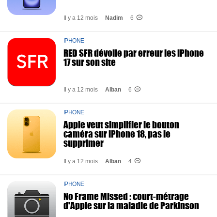
Il y a 12 mois
Nadim
6
IPHONE
RED SFR dévoile par erreur les iPhone
17 sur son site
Il y a 12 mois
Alban
6
IPHONE
Apple veut simplifier le bouton
caméra sur iPhone 18, pas le
supprimer
Il y a 12 mois
Alban
4
IPHONE
No Frame Missed : court-métrage
d'Apple sur la maladie de Parkinson