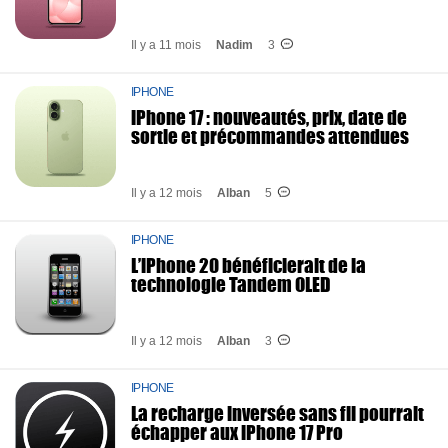
Il y a 11 mois
Nadim
3
IPHONE
iPhone 17 : nouveautés, prix, date de
sortie et précommandes attendues
Il y a 12 mois
Alban
5
IPHONE
L’iPhone 20 bénéficierait de la
technologie Tandem OLED
Il y a 12 mois
Alban
3
IPHONE
La recharge inversée sans fil pourrait
échapper aux iPhone 17 Pro