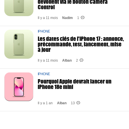
dévoilent via le bouton Camera
Control
Il y a 11 mois
Nadim
1
IPHONE
Les dates clés de l'iPhone 17 : annonce,
précommande, test, lancement, mise
à jour
Il y a 11 mois
Alban
2
IPHONE
Pourquoi Apple devrait lancer un
iPhone 18e mini
Il y a 1 an
Alban
13