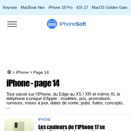
Keynote
MacBook Neo
iPhone 18 Pro
iOS 27
MacOS Golden Gate
iPhone
Soft
>
iPhone
>
Page 14
iPhone - page 14
Tout savoir sur l'iPhone, du Edge au XS / XR et même XI, le
téléphone iconique d'Apple : modèles, prix, promotions,
rumeurs, mises à jour, dates de sortie, pubs, fuites, concepts,
...
IPHONE
Les couleurs de l'iPhone 17 se