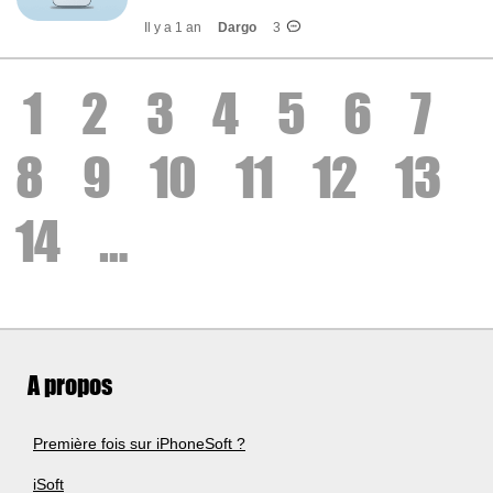
Il y a 1 an
Dargo
3
1
2
3
4
5
6
7
8
9
10
11
12
13
14
…
A propos
Première fois sur iPhoneSoft ?
iSoft