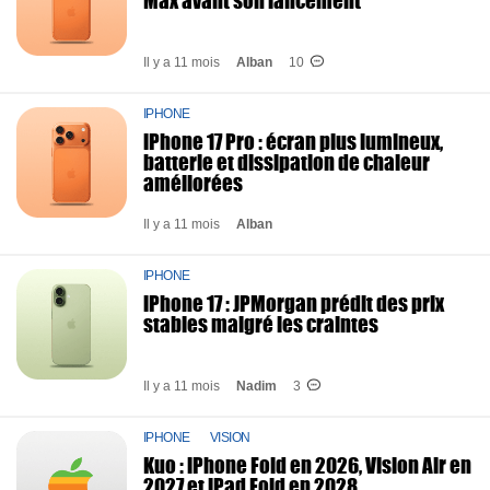
Max avant son lancement
Il y a 11 mois
Alban
10
IPHONE
iPhone 17 Pro : écran plus lumineux,
batterie et dissipation de chaleur
améliorées
Il y a 11 mois
Alban
IPHONE
iPhone 17 : JPMorgan prédit des prix
stables malgré les craintes
Il y a 11 mois
Nadim
3
IPHONE
VISION
Kuo : iPhone Fold en 2026, Vision Air en
2027 et iPad Fold en 2028