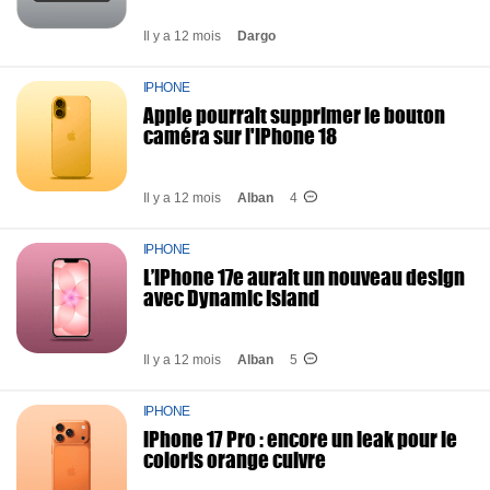
Il y a 12 mois
Dargo
IPHONE
Apple pourrait supprimer le bouton
caméra sur l'iPhone 18
Il y a 12 mois
Alban
4
IPHONE
L’iPhone 17e aurait un nouveau design
avec Dynamic Island
Il y a 12 mois
Alban
5
IPHONE
iPhone 17 Pro : encore un leak pour le
coloris orange cuivre