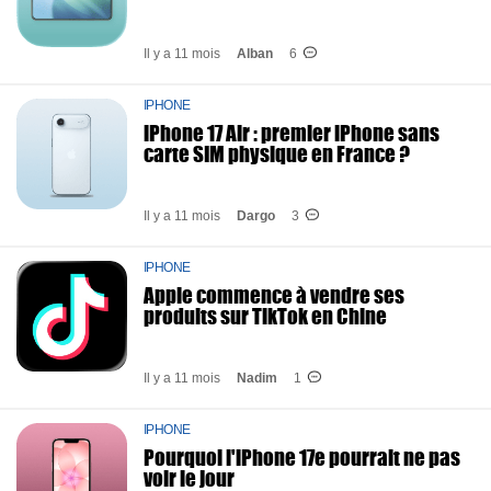
Il y a 11 mois
Alban
6
IPHONE
iPhone 17 Air : premier iPhone sans
carte SIM physique en France ?
Il y a 11 mois
Dargo
3
IPHONE
Apple commence à vendre ses
produits sur TikTok en Chine
Il y a 11 mois
Nadim
1
IPHONE
Pourquoi l'iPhone 17e pourrait ne pas
voir le jour