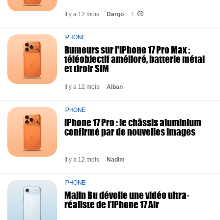
Il y a 12 mois
Dargo
1
IPHONE
Rumeurs sur l'iPhone 17 Pro Max :
téléobjectif amélioré, batterie métal
et tiroir SIM
Il y a 12 mois
Alban
IPHONE
iPhone 17 Pro : le châssis aluminium
confirmé par de nouvelles images
Il y a 12 mois
Nadim
IPHONE
Majin Bu dévoile une vidéo ultra-
réaliste de l’iPhone 17 Air