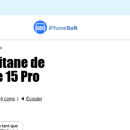
iPhone
Soft
ro
titane de
 15 Pro

4 coms
🔈
Écouter