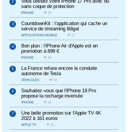
Vous utilisez votre iPhone 17 Pro avec ou
sans coque de protection
IPHONE
💬 34
CountdownKit : l’application qui cache un
service de streaming illégal
APPLICATIONS MOBILE
💬 27
Bon plan : l'iPhone Air d'Apple est en
promotion à 899 €
IPHONE
💬 24
La France refuse encore la conduite
autonome de Tesla
VÉHICULES
💬 19
Souhaitez-vous que l'iPhone 18 Pro
propose la recharge inversée
IPHONE
💬 16
Une belle promotion sur l'Apple TV 4K
2022 à 161 euros
APPLE TV
💬 15