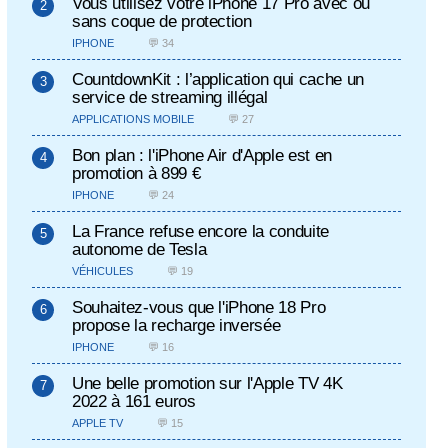
Vous utilisez votre iPhone 17 Pro avec ou
sans coque de protection
IPHONE
💬 34
CountdownKit : l’application qui cache un
service de streaming illégal
APPLICATIONS MOBILE
💬 27
Bon plan : l'iPhone Air d'Apple est en
promotion à 899 €
IPHONE
💬 24
La France refuse encore la conduite
autonome de Tesla
VÉHICULES
💬 19
Souhaitez-vous que l'iPhone 18 Pro
propose la recharge inversée
IPHONE
💬 16
Une belle promotion sur l'Apple TV 4K
2022 à 161 euros
APPLE TV
💬 15