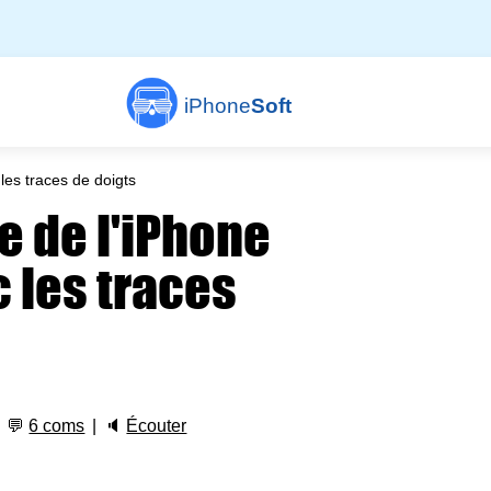
iPhone
Soft
les traces de doigts
e de l'iPhone
 les traces
💬
6 coms
🔈
Écouter