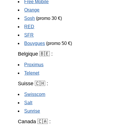
Free Mobile
Orange
Sosh
(promo 30 €)
RED
SFR
Bouygues
(promo 50 €)
Belgique 🇧🇪 :
Proximus
Telenet
Suisse 🇨🇭 :
Swisscom
Salt
Sunrise
Canada 🇨🇦 :