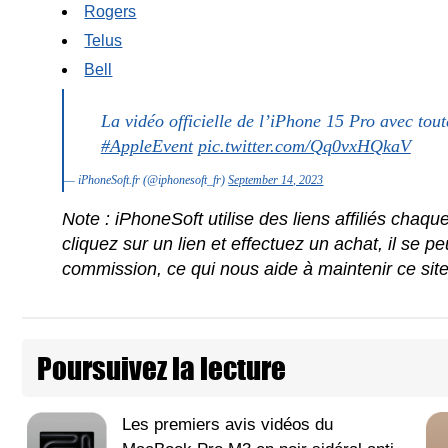
Rogers
Telus
Bell
La vidéo officielle de l’iPhone 15 Pro avec tout
#AppleEvent
pic.twitter.com/Qq0vxHQkaV
— iPhoneSoft.fr (@iphonesoft_fr)
September 14, 2023
Note : iPhoneSoft utilise des liens affiliés chaq
cliquez sur un lien et effectuez un achat, il se 
commission, ce qui nous aide à maintenir ce sit
Poursuivez la lecture
Les premiers avis vidéos du