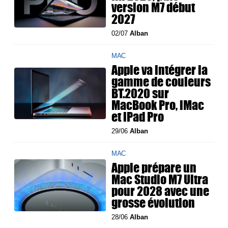
version M7 début
2027
02/07
Alban
MAC
Apple va intégrer la
gamme de couleurs
BT.2020 sur
MacBook Pro, iMac
et iPad Pro
29/06
Alban
MAC
Apple prépare un
Mac Studio M7 Ultra
pour 2028 avec une
grosse évolution
28/06
Alban