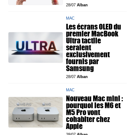
28/07
Alban
MAC
Les écrans OLED du
premier MacBook
Ultra tactile
seraient
exclusivement
fournis par
Samsung
28/07
Alban
MAC
Nouveau Mac mini :
pourquoi les M6 et
M5 Pro vont
cohabiter chez
Apple
28/07
Alban