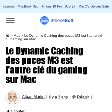
Keynote
MacBook Neo
iPhone 18 Pro
iOS 27
MacOS Golden Gate
iPhone
Soft
>
Mac
>
Le Dynamic Caching des puces M3 est l'autre clé
du gaming sur Mac
Le Dynamic Caching
des puces M3 est
l'autre clé du gaming
sur Mac
Alban Martin
Il y a 3 ans
💬
Réagir
🔈
Écouter