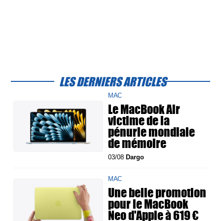
LES DERNIERS ARTICLES
MAC
Le MacBook Air
victime de la
pénurie mondiale
de mémoire
03/08
Dargo
MAC
Une belle promotion
pour le MacBook
Neo d'Apple à 619 €