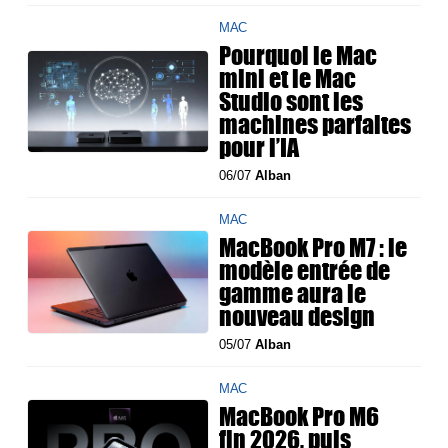
MAC
Pourquoi le Mac
mini et le Mac
Studio sont les
machines parfaites
pour l’IA
06/07
Alban
MAC
MacBook Pro M7 : le
modèle entrée de
gamme aura le
nouveau design
05/07
Alban
MAC
MacBook Pro M6
fin 2026, puis