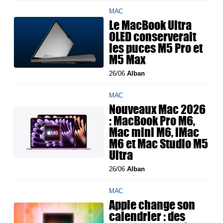
MAC
Le MacBook Ultra
OLED conserverait
les puces M5 Pro et
M5 Max
26/06
Alban
MAC
Nouveaux Mac 2026
: MacBook Pro M6,
Mac mini M6, iMac
M6 et Mac Studio M5
Ultra
26/06
Alban
MAC
Apple change son
calendrier : des