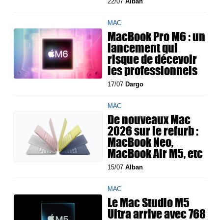
22/07
Alban
MAC
MacBook Pro M6 : un
lancement qui
risque de décevoir
les professionnels
17/07
Dargo
MAC
De nouveaux Mac
2026 sur le refurb :
MacBook Neo,
MacBook Air M5, etc
15/07
Alban
MAC
Le Mac Studio M5
Ultra arrive avec 768