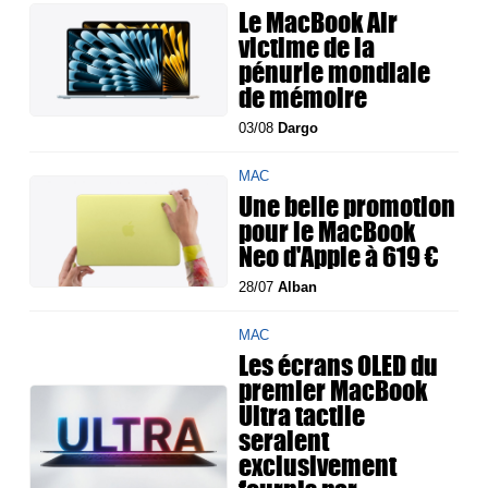
Le MacBook Air
victime de la
pénurie mondiale
de mémoire
03/08
Dargo
MAC
Une belle promotion
pour le MacBook
Neo d'Apple à 619 €
28/07
Alban
MAC
Les écrans OLED du
premier MacBook
Ultra tactile
seraient
exclusivement