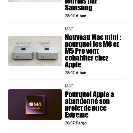
fournis par
Samsung
28/07
Alban
MAC
Nouveau Mac mini :
pourquoi les M6 et
M5 Pro vont
cohabiter chez
Apple
28/07
Alban
MAC
Pourquoi Apple a
abandonné son
projet de puce
Extreme
26/07
Dargo