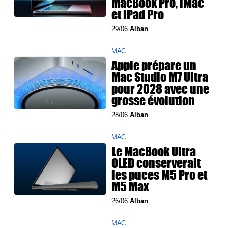
MacBook Pro, iMac
et iPad Pro
29/06
Alban
MAC
Apple prépare un
Mac Studio M7 Ultra
pour 2028 avec une
grosse évolution
28/06
Alban
MAC
Le MacBook Ultra
OLED conserverait
les puces M5 Pro et
M5 Max
26/06
Alban
MAC