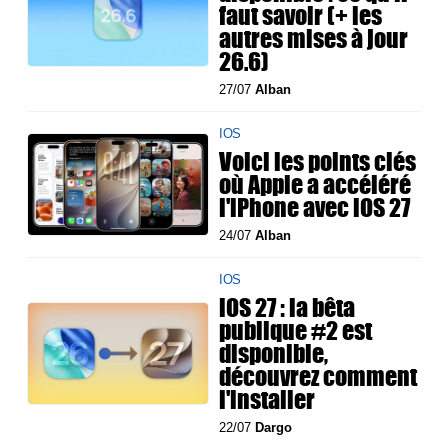
faut savoir (+ les
autres mises à jour
26.6)
27/07
Alban
IOS
Voici les points clés
où Apple a accéléré
l'iPhone avec iOS 27
24/07
Alban
IOS
iOS 27 : la bêta
publique #2 est
disponible,
découvrez comment
l'installer
22/07
Dargo