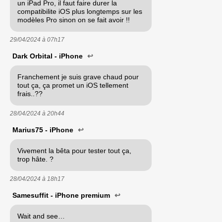
un iPad Pro, il faut faire durer la
compatibilite iOS plus longtemps sur les
modèles Pro sinon on se fait avoir !!
29/04/2024 à
07h17
Dark Orbital - iPhone
↩
Franchement je suis grave chaud pour
tout ça, ça promet un iOS tellement
frais..??
28/04/2024 à
20h44
Marius75 - iPhone
↩
Vivement la bêta pour tester tout ça,
trop hâte. ?
28/04/2024 à
18h17
Samesuffit - iPhone premium
↩
Wait and see…