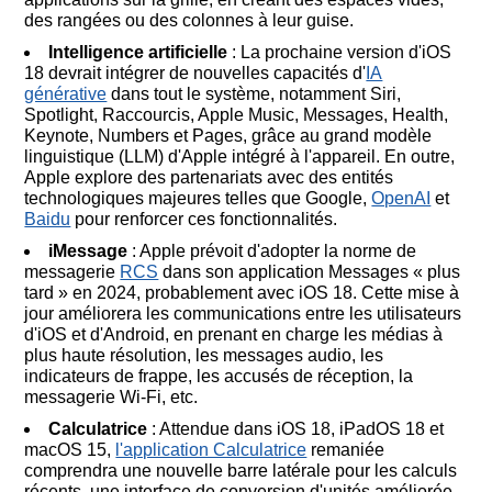
des rangées ou des colonnes à leur guise.
Intelligence artificielle
: La prochaine version d'iOS
18 devrait intégrer de nouvelles capacités d'
IA
générative
dans tout le système, notamment Siri,
Spotlight, Raccourcis, Apple Music, Messages, Health,
Keynote, Numbers et Pages, grâce au grand modèle
linguistique (LLM) d'Apple intégré à l'appareil. En outre,
Apple explore des partenariats avec des entités
technologiques majeures telles que Google,
OpenAI
et
Baidu
pour renforcer ces fonctionnalités.
iMessage
: Apple prévoit d'adopter la norme de
messagerie
RCS
dans son application Messages « plus
tard » en 2024, probablement avec iOS 18. Cette mise à
jour améliorera les communications entre les utilisateurs
d'iOS et d'Android, en prenant en charge les médias à
plus haute résolution, les messages audio, les
indicateurs de frappe, les accusés de réception, la
messagerie Wi-Fi, etc.
Calculatrice
: Attendue dans iOS 18, iPadOS 18 et
macOS 15,
l'application Calculatrice
remaniée
comprendra une nouvelle barre latérale pour les calculs
récents, une interface de conversion d'unités améliorée