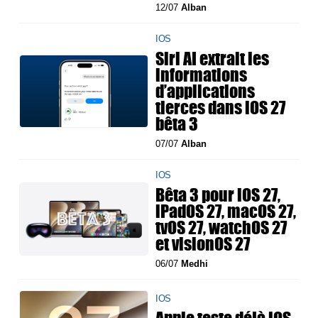
12/07
Alban
IOS
Siri AI extrait les
informations
d’applications
tierces dans iOS 27
bêta 3
07/07
Alban
IOS
Bêta 3 pour iOS 27,
iPadOS 27, macOS 27,
tvOS 27, watchOS 27
et visionOS 27
06/07
Medhi
IOS