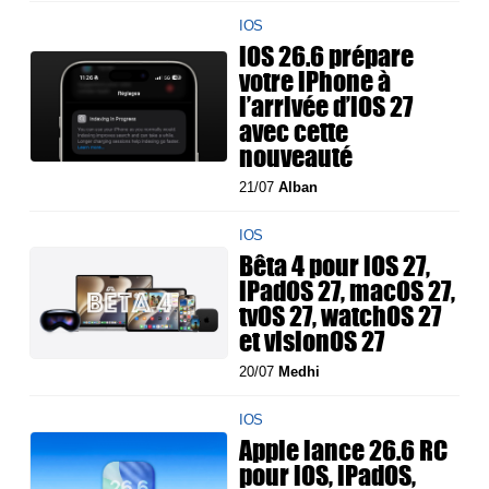
IOS
iOS 26.6 prépare
votre iPhone à
l’arrivée d’iOS 27
avec cette
nouveauté
21/07
Alban
IOS
Bêta 4 pour iOS 27,
iPadOS 27, macOS 27,
tvOS 27, watchOS 27
et visionOS 27
20/07
Medhi
IOS
Apple lance 26.6 RC
pour iOS, iPadOS,