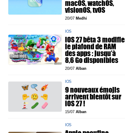
macOS, watchOS,
visionOS, tvOS
20/07
Medhi
IOS
iOS 27 bêta 3 modifie
le plafond de RAM
des apps : jusqu’à
8,6 Go disponibles
20/07
Alban
IOS
9 nouveaux émojis
arrivent bientôt sur
iOS 27 !
15/07
Alban
IOS
Apple peaufine