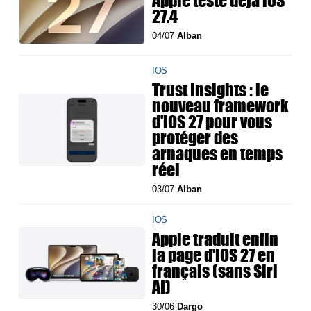
Apple teste déjà iOS
27.4
04/07
Alban
IOS
Trust Insights : le
nouveau framework
d'iOS 27 pour vous
protéger des
arnaques en temps
réel
03/07
Alban
IOS
Apple traduit enfin
la page d'iOS 27 en
français (sans Siri
AI)
30/06
Dargo