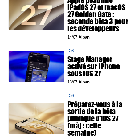
iPadOS 27 et macOS
27 Golden Gate :
seconde bêta 3 pour
les développeurs
14/07
Alban
IOS
Stage Manager
activé sur iPhone
sous iOS 27
13/07
Alban
IOS
Préparez-vous à la
sortie de la bêta
publique d'iOS 27
(màj : cette
semaine)