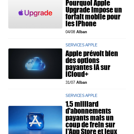
Pourquoi Apple
Upgrade impose un
forfait mobile pour
les iPhone
04/08
Alban
SERVICES APPLE
Apple prévoit bien
des options
payantes IA sur
iCloud+
31/07
Alban
SERVICES APPLE
1,5 milliard
d'abonnements
payants mais un
coup de frein sur
l'App Store et jeux