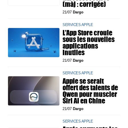
(màj : corrigée)
21/07
Dargo
SERVICES APPLE
L'App Store croule
sous les nouvelles
applications
inutiles
21/07
Dargo
SERVICES APPLE
Apple se serait
offert des talents de
Qwen pour muscler
Siri AI en Chine
21/07
Dargo
SERVICES APPLE