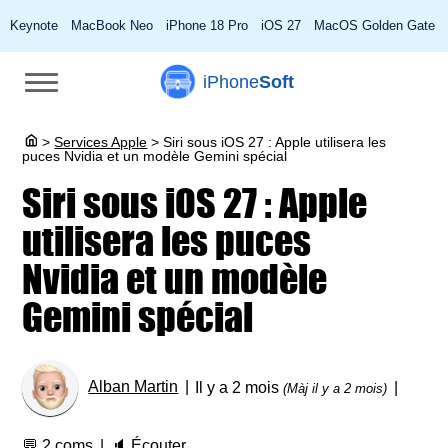
Keynote
MacBook Neo
iPhone 18 Pro
iOS 27
MacOS Golden Gate
iPhone
Soft
>
Services Apple
>
Siri sous iOS 27 : Apple utilisera les
puces Nvidia et un modèle Gemini spécial
Siri sous iOS 27 : Apple
utilisera les puces
Nvidia et un modèle
Gemini spécial
Alban Martin
Il y a 2 mois
(Màj il y a 2 mois)
💬
2 coms
🔈
Écouter