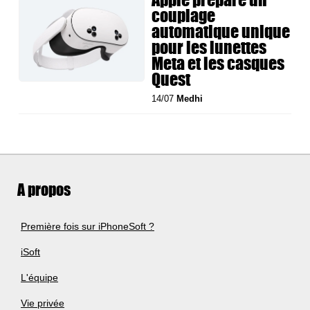
couplage
automatique unique
pour les lunettes
Meta et les casques
Quest
14/07
Medhi
A propos
Première fois sur iPhoneSoft ?
iSoft
L'équipe
Vie privée