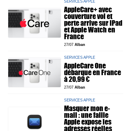
SERVICES APPLE
AppleCare+ avec
couverture vol et
perte arrive sur iPad
et Apple Watch en
France
27/07
Alban
SERVICES APPLE
AppleCare One
débarque en France
à 20,99 €
27/07
Alban
SERVICES APPLE
Masquer mon e-
mail : une faille
Apple expose les
adresses réelles