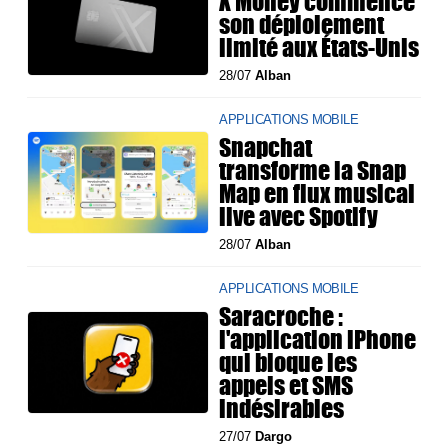
X Money commence
son déploiement
limité aux États-Unis
28/07
Alban
APPLICATIONS MOBILE
Snapchat
transforme la Snap
Map en flux musical
live avec Spotify
28/07
Alban
APPLICATIONS MOBILE
Saracroche :
l'application iPhone
qui bloque les
appels et SMS
indésirables
27/07
Dargo