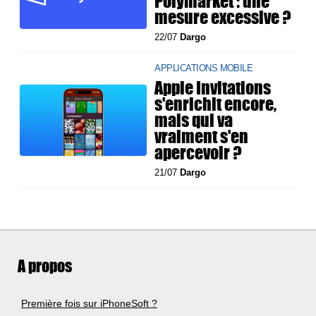
Polymarket : une
mesure excessive ?
22/07
Dargo
APPLICATIONS MOBILE
Apple Invitations
s'enrichit encore,
mais qui va
vraiment s'en
apercevoir ?
21/07
Dargo
A propos
Première fois sur iPhoneSoft ?