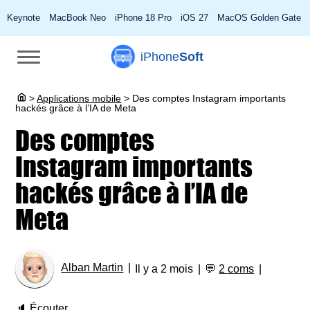
Keynote
MacBook Neo
iPhone 18 Pro
iOS 27
MacOS Golden Gate
iPhone
Soft
>
Applications mobile
>
Des comptes Instagram importants
hackés grâce à l’IA de Meta
Des comptes
Instagram importants
hackés grâce à l’IA de
Meta
Alban Martin
Il y a 2 mois
💬
2 coms
🔈
Écouter