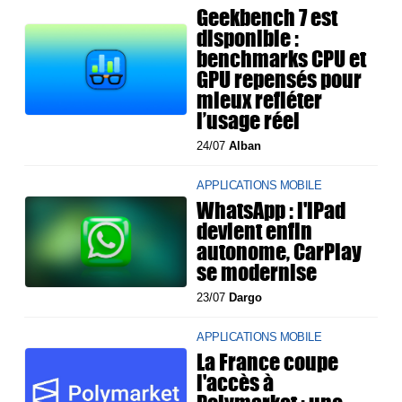
Geekbench 7 est
disponible :
benchmarks CPU et
GPU repensés pour
mieux refléter
l’usage réel
24/07
Alban
APPLICATIONS MOBILE
WhatsApp : l'iPad
devient enfin
autonome, CarPlay
se modernise
23/07
Dargo
APPLICATIONS MOBILE
La France coupe
l'accès à