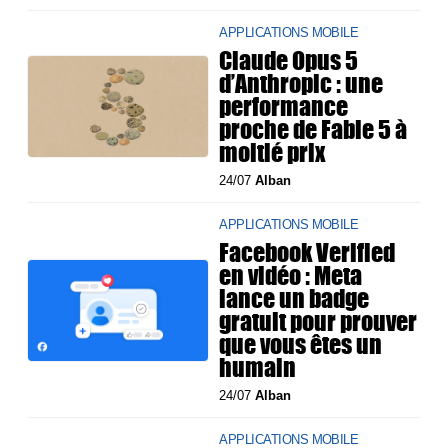
APPLICATIONS MOBILE
Claude Opus 5
d’Anthropic : une
performance
proche de Fable 5 à
moitié prix
24/07
Alban
APPLICATIONS MOBILE
Facebook Verified
en vidéo : Meta
lance un badge
gratuit pour prouver
que vous êtes un
humain
24/07
Alban
APPLICATIONS MOBILE