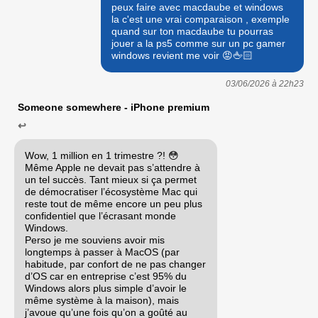
peux faire avec macdaube et windows
la c'est une vrai comparaison , exemple
quand sur ton macdaube tu pourras
jouer a la ps5 comme sur un pc gamer
windows revient me voir 😡🖕🏻
03/06/2026 à
22h23
Someone somewhere - iPhone premium
↩
Wow, 1 million en 1 trimestre ?! 😳
Même Apple ne devait pas s’attendre à
un tel succès. Tant mieux si ça permet
de démocratiser l’écosystème Mac qui
reste tout de même encore un peu plus
confidentiel que l’écrasant monde
Windows.
Perso je me souviens avoir mis
longtemps à passer à MacOS (par
habitude, par confort de ne pas changer
d’OS car en entreprise c’est 95% du
Windows alors plus simple d’avoir le
même système à la maison), mais
j’avoue qu’une fois qu’on a goûté au