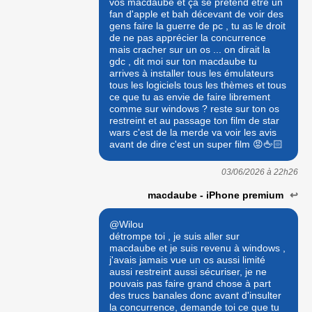
vos macdaube et ça se prétend être un
fan d'apple et bah décevant de voir des
gens faire la guerre de pc , tu as le droit
de ne pas apprécier la concurrence
mais cracher sur un os ... on dirait la
gdc , dit moi sur ton macdaube tu
arrives à installer tous les émulateurs
tous les logiciels tous les thèmes et tous
ce que tu as envie de faire librement
comme sur windows ? reste sur ton os
restreint et au passage ton film de star
wars c'est de la merde va voir les avis
avant de dire c'est un super film 😡🖕🏻
03/06/2026 à
22h26
macdaube - iPhone premium
↩
@Wilou
détrompe toi , je suis aller sur
macdaube et je suis revenu à windows ,
j'avais jamais vue un os aussi limité
aussi restreint aussi sécuriser, je ne
pouvais pas faire grand chose à part
des trucs banales donc avant d'insulter
la concurrence, demande toi ce que tu