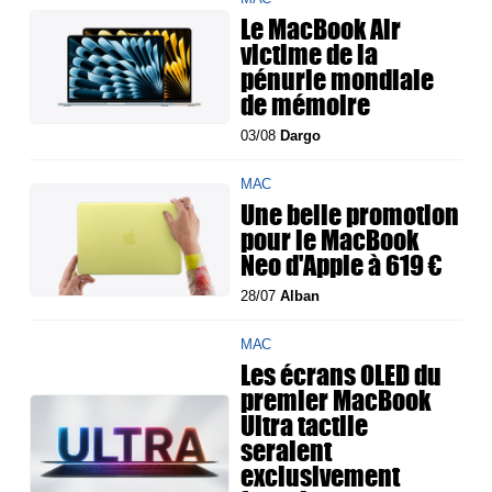
Le MacBook Air
victime de la
pénurie mondiale
de mémoire
03/08
Dargo
MAC
Une belle promotion
pour le MacBook
Neo d'Apple à 619 €
28/07
Alban
MAC
Les écrans OLED du
premier MacBook
Ultra tactile
seraient
exclusivement