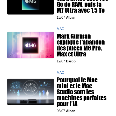
Go de RAM, puis la
M7 Ultra avec 1,5 To
13/07
Alban
MAC
Mark Gurman
explique l'abandon
des puces M6 Pro,
Max et Ultra
12/07
Dargo
MAC
Pourquoi le Mac
mini et le Mac
Studio sont les
machines parfaites
pour l’IA
06/07
Alban