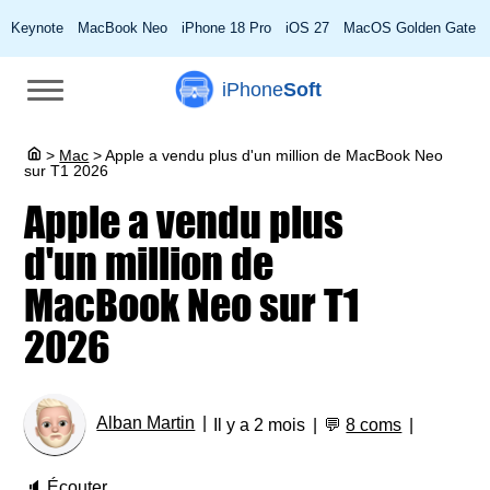
Keynote
MacBook Neo
iPhone 18 Pro
iOS 27
MacOS Golden Gate
iPhone
Soft
>
Mac
>
Apple a vendu plus d'un million de MacBook Neo
sur T1 2026
Apple a vendu plus
d'un million de
MacBook Neo sur T1
2026
Alban Martin
Il y a 2 mois
💬
8 coms
🔈
Écouter