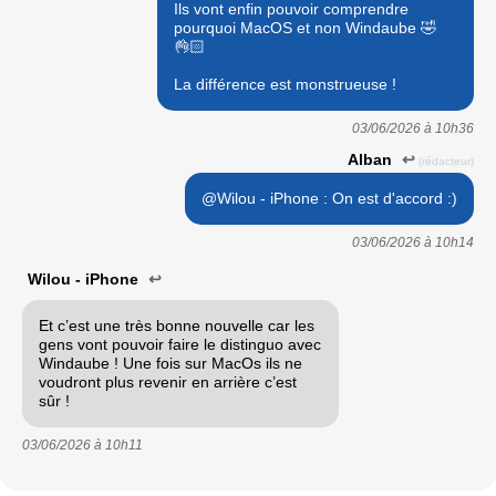
Ils vont enfin pouvoir comprendre
pourquoi MacOS et non Windaube 🤣
👌🏻
La différence est monstrueuse !
03/06/2026 à
10h36
Alban
↩
(rédacteur)
@Wilou - iPhone : On est d'accord :)
03/06/2026 à
10h14
Wilou - iPhone
↩
Et c’est une très bonne nouvelle car les
gens vont pouvoir faire le distinguo avec
Windaube ! Une fois sur MacOs ils ne
voudront plus revenir en arrière c’est
sûr !
03/06/2026 à
10h11