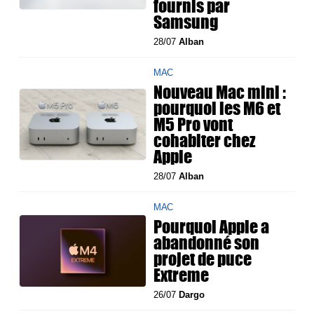
fournis par
Samsung
28/07
Alban
MAC
Nouveau Mac mini :
pourquoi les M6 et
M5 Pro vont
cohabiter chez
Apple
28/07
Alban
MAC
Pourquoi Apple a
abandonné son
projet de puce
Extreme
26/07
Dargo