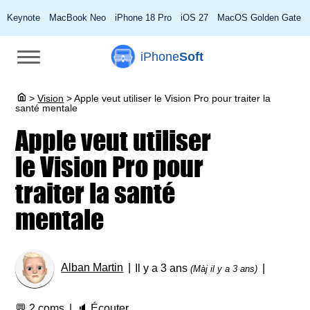
Keynote
MacBook Neo
iPhone 18 Pro
iOS 27
MacOS Golden Gate
iPhone
Soft
>
Vision
>
Apple veut utiliser le Vision Pro pour traiter la
santé mentale
Apple veut utiliser
le Vision Pro pour
traiter la santé
mentale
Alban Martin
Il y a 3 ans
(Màj il y a 3 ans)
💬
2 coms
🔈
Écouter