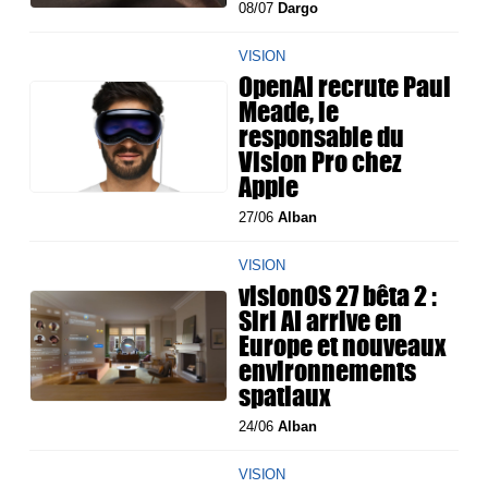
08/07
Dargo
VISION
OpenAI recrute Paul
Meade, le
responsable du
Vision Pro chez
Apple
27/06
Alban
VISION
visionOS 27 bêta 2 :
Siri AI arrive en
Europe et nouveaux
environnements
spatiaux
24/06
Alban
VISION