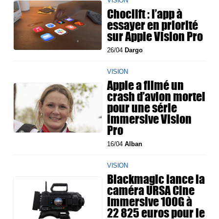
VISION
Choclift : l’app à
essayer en priorité
sur Apple Vision Pro
26/04
Dargo
VISION
Apple a filmé un
crash d’avion mortel
pour une série
immersive Vision
Pro
16/04
Alban
VISION
Blackmagic lance la
caméra URSA Cine
Immersive 100G à
22 825 euros pour le