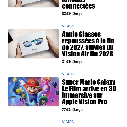
connectées
03/06
Dargo
VISION
Apple Glasses
repoussées à la fin
de 2027, suivies du
Vision Air fin 2028
31/05
Dargo
VISION
Super Mario Galaxy
Le Film arrive en 3D
immersive sur
Apple Vision Pro
22/05
Dargo
VISION