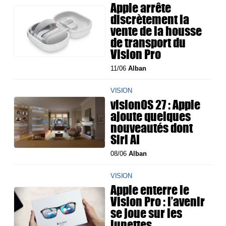
Apple arrête
discrètement la
vente de la housse
de transport du
Vision Pro
11/06
Alban
VISION
visionOS 27 : Apple
ajoute quelques
nouveautés dont
Siri AI
08/06
Alban
VISION
Apple enterre le
Vision Pro : l’avenir
se joue sur les
lunettes