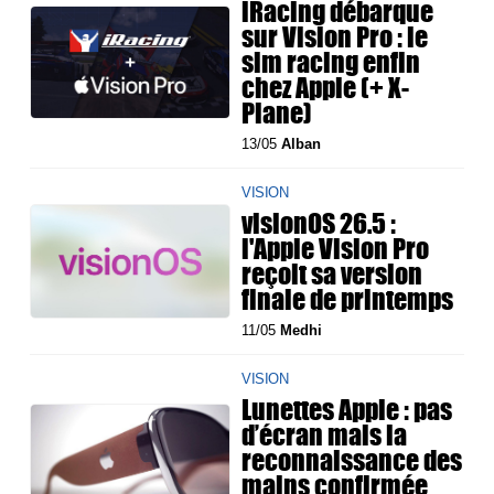
iRacing débarque
sur Vision Pro : le
sim racing enfin
chez Apple (+ X-
Plane)
13/05
Alban
VISION
visionOS 26.5 :
l'Apple Vision Pro
reçoit sa version
finale de printemps
11/05
Medhi
VISION
Lunettes Apple : pas
d’écran mais la
reconnaissance des
mains confirmée