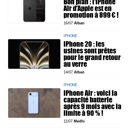
Bon plan : l'iPhone
Air d'Apple est en
promotion à 899 € !
16/07
Alban
IPHONE
iPhone 20 : les
usines sont prêtes
pour le grand retour
au verre
14/07
Alban
IPHONE
iPhone Air : voici la
capacité batterie
après 9 mois avec la
limite à 90 % !
11/07
Medhi