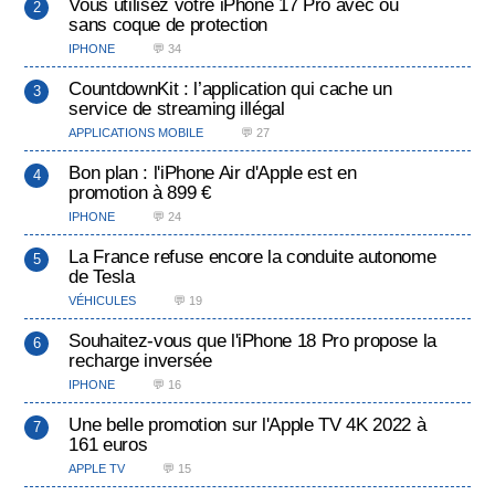
Vous utilisez votre iPhone 17 Pro avec ou
sans coque de protection
IPHONE
💬 34
CountdownKit : l’application qui cache un
service de streaming illégal
APPLICATIONS MOBILE
💬 27
Bon plan : l'iPhone Air d'Apple est en
promotion à 899 €
IPHONE
💬 24
La France refuse encore la conduite autonome
de Tesla
VÉHICULES
💬 19
Souhaitez-vous que l'iPhone 18 Pro propose la
recharge inversée
IPHONE
💬 16
Une belle promotion sur l'Apple TV 4K 2022 à
161 euros
APPLE TV
💬 15