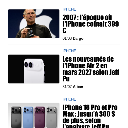
IPHONE
2007 : l'époque où
l'iPhone coûtait 399
€
01/08
Dargo
IPHONE
Les nouveautés de
l'iPhone Air 2 en
mars 2027 selon Jeff
Pu
31/07
Alban
IPHONE
iPhone 18 Pro et Pro
Max : jusqu’à 300 $
de plus, selon
l’analyste Jeff Pu