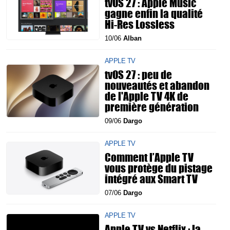
tvOS 27 : Apple Music
gagne enfin la qualité
Hi-Res Lossless
10/06
Alban
APPLE TV
tvOS 27 : peu de
nouveautés et abandon
de l'Apple TV 4K de
première génération
09/06
Dargo
APPLE TV
Comment l’Apple TV
vous protège du pistage
intégré aux Smart TV
07/06
Dargo
APPLE TV
Apple TV vs Netflix : la