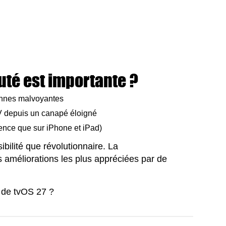
uté est importante ?
sonnes malvoyantes
TV depuis un canapé éloigné
nce que sur iPhone et iPad)
bilité que révolutionnaire. La
es améliorations les plus appréciées par de
e de tvOS 27 ?