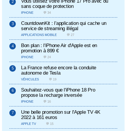
Vous utilisez votre iPhone 17 Pro avec ou
sans coque de protection
IPHONE
💬 34
CountdownKit : l’application qui cache un
service de streaming illégal
APPLICATIONS MOBILE
💬 27
Bon plan : l'iPhone Air d'Apple est en
promotion à 899 €
IPHONE
💬 24
La France refuse encore la conduite
autonome de Tesla
VÉHICULES
💬 19
Souhaitez-vous que l'iPhone 18 Pro
propose la recharge inversée
IPHONE
💬 16
Une belle promotion sur l'Apple TV 4K
2022 à 161 euros
APPLE TV
💬 15