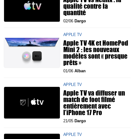
qualité contre la
quantité
02/06
Dargo
APPLE TV
Apple TV 4K et HomePod
Mini 2 : les nouveaux
modèles sont « presque
prêts »
01/06
Alban
APPLE TV
Apple TV va diffuser un
match de foot filmé
entièrement avec
l’iPhone 17 Pro
21/05
Dargo
APPLE TV