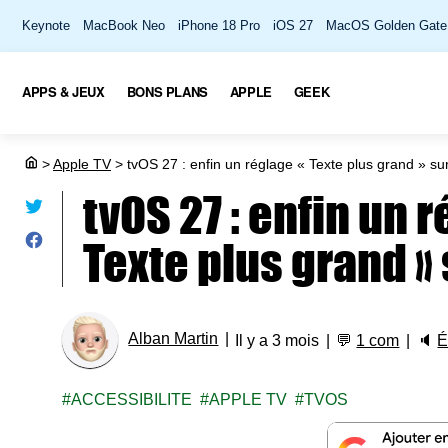
Keynote
MacBook Neo
iPhone 18 Pro
iOS 27
MacOS Golden Gate
APPS & JEUX
BONS PLANS
APPLE
GEEK
>
Apple TV
>
tvOS 27 : enfin un réglage « Texte plus grand » su
tvOS 27 : enfin un 
Texte plus grand »
Alban Martin
Il y a 3 mois
💬
1 com
🔈
É
ACCESSIBILITE
APPLE TV
TVOS