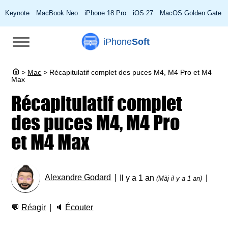
Keynote
MacBook Neo
iPhone 18 Pro
iOS 27
MacOS Golden Gate
iPhone
Soft
>
Mac
>
Récapitulatif complet des puces M4, M4 Pro et M4
Max
Récapitulatif complet
des puces M4, M4 Pro
et M4 Max
Alexandre Godard
Il y a 1 an
(Màj il y a 1 an)
💬
Réagir
🔈
Écouter