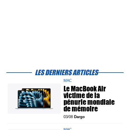
LES DERNIERS ARTICLES
MAC
Le MacBook Air
victime de la
pénurie mondiale
de mémoire
03/08
Dargo
MAC