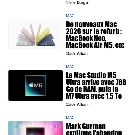
17/07
Dargo
MAC
De nouveaux Mac
2026 sur le refurb :
MacBook Neo,
MacBook Air M5, etc
15/07
Alban
MAC
Le Mac Studio M5
Ultra arrive avec 768
Go de RAM, puis la
M7 Ultra avec 1,5 To
13/07
Alban
MAC
Mark Gurman
explique l'abandon