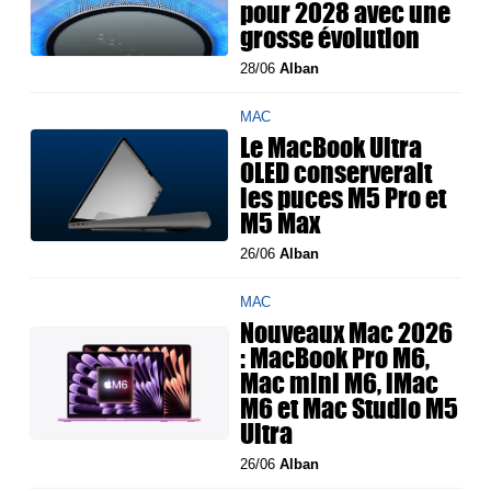
pour 2028 avec une
grosse évolution
28/06
Alban
MAC
Le MacBook Ultra
OLED conserverait
les puces M5 Pro et
M5 Max
26/06
Alban
MAC
Nouveaux Mac 2026
: MacBook Pro M6,
Mac mini M6, iMac
M6 et Mac Studio M5
Ultra
26/06
Alban