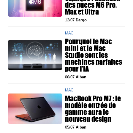
des puces M6 Pro,
Max et Ultra
12/07
Dargo
MAC
Pourquoi le Mac
mini et le Mac
Studio sont les
machines parfaites
pour l’IA
06/07
Alban
MAC
MacBook Pro M7 : le
modèle entrée de
gamme aura le
nouveau design
05/07
Alban