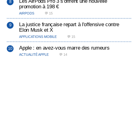
Les AirPods Pro 3 s'offrent une nouvelle
promotion à 198 €
AIRPODS
💬 15
La justice française repart à l'offensive contre
Elon Musk et X
APPLICATIONS MOBILE
💬 15
Apple : en avez-vous marre des rumeurs
ACTUALITÉ APPLE
💬 14