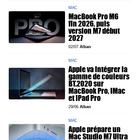
MAC
MacBook Pro M6
fin 2026, puis
version M7 début
2027
02/07
Alban
MAC
Apple va intégrer la
gamme de couleurs
BT.2020 sur
MacBook Pro, iMac
et iPad Pro
29/06
Alban
MAC
Apple prépare un
Mac Studio M7 Ultra