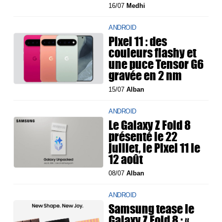
16/07
Medhi
ANDROID
Pixel 11 : des
couleurs flashy et
une puce Tensor G6
gravée en 2 nm
15/07
Alban
ANDROID
Le Galaxy Z Fold 8
présenté le 22
juillet, le Pixel 11 le
12 août
08/07
Alban
ANDROID
Samsung tease le
Galaxy Z Fold 8 : «