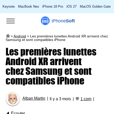
Keynote
MacBook Neo
iPhone 18 Pro
iOS 27
MacOS Golden Gate
iPhone
Soft
>
Android
>
Les premières lunettes Android XR arrivent chez
Samsung et sont compatibles iPhone
Les premières lunettes
Android XR arrivent
chez Samsung et sont
compatibles iPhone
Alban Martin
Il y a 3 mois
💬
1 com
🔈
Écouter