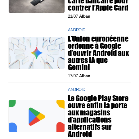
carte bancaire pour
contrer l’Apple Card
21/07
Alban
ANDROID
L’Union européenne
ordonne à Google
d’ouvrir Android aux
autres IA que
Gemini
17/07
Alban
ANDROID
Le Google Play Store
ouvre enfin la porte
aux magasins
d’applications
alternatifs sur
Android