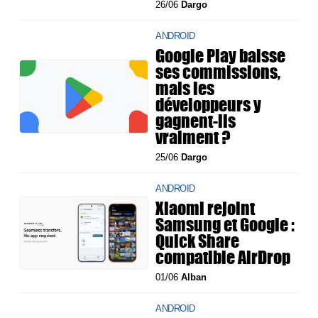
26/06
Dargo
ANDROID
Google Play baisse
ses commissions,
mais les
développeurs y
gagnent-ils
vraiment ?
25/06
Dargo
ANDROID
Xiaomi rejoint
Samsung et Google :
Quick Share
compatible AirDrop
01/06
Alban
ANDROID