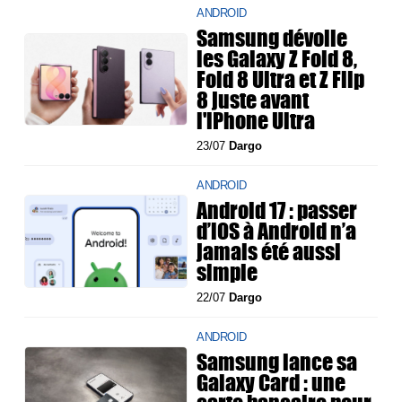
ANDROID
Samsung dévoile
les Galaxy Z Fold 8,
Fold 8 Ultra et Z Flip
8 juste avant
l'iPhone Ultra
23/07
Dargo
ANDROID
Android 17 : passer
d’iOS à Android n’a
jamais été aussi
simple
22/07
Dargo
ANDROID
Samsung lance sa
Galaxy Card : une