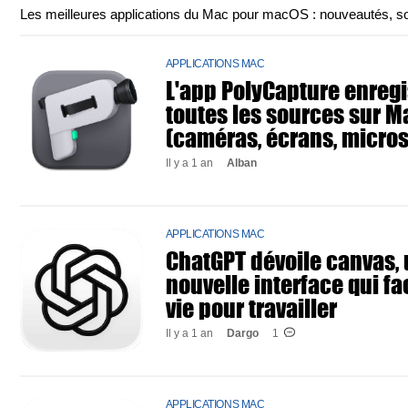
Les meilleures applications du Mac pour macOS : nouveautés, sorti
APPLICATIONS MAC
L'app PolyCapture enregi
toutes les sources sur M
(caméras, écrans, micros
Il y a 1 an
Alban
APPLICATIONS MAC
ChatGPT dévoile canvas,
nouvelle interface qui fac
vie pour travailler
Il y a 1 an
Dargo
1
APPLICATIONS MAC