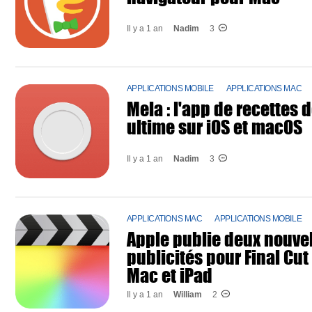
Il y a 1 an
Nadim
3
APPLICATIONS MOBILE
APPLICATIONS MAC
Mela : l'app de recettes 
ultime sur iOS et macOS
Il y a 1 an
Nadim
3
APPLICATIONS MAC
APPLICATIONS MOBILE
Apple publie deux nouve
publicités pour Final Cut
Mac et iPad
Il y a 1 an
William
2