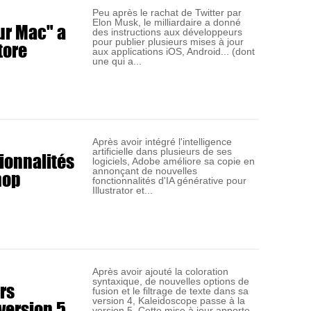
Peu après le rachat de Twitter par
Elon Musk, le milliardaire a donné
ur Mac" a
des instructions aux développeurs
tore
pour publier plusieurs mises à jour
aux applications iOS, Android... (dont
une qui a...
Après avoir intégré l'intelligence
artificielle dans plusieurs de ses
ionnalités
logiciels, Adobe améliore sa copie en
hop
annonçant de nouvelles
fonctionnalités d'IA générative pour
Illustrator et...
Après avoir ajouté la coloration
syntaxique, de nouvelles options de
rs
fusion et le filtrage de texte dans sa
version 5
version 4, Kaleidoscope passe à la
version 5. Cette mise à jour apporte