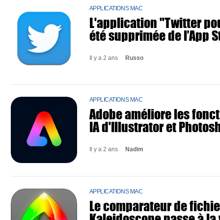
APPLICATIONS MAC
L'application "Twitter po
été supprimée de l’App S
Il y a 2 ans
Russo
APPLICATIONS MAC
Adobe améliore les fonct
IA d'Illustrator et Photos
Il y a 2 ans
Nadim
APPLICATIONS MAC
Le comparateur de fichie
Kaleidoscope passe à la 