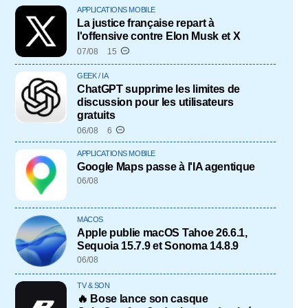
APPLICATIONS MOBILE
La justice française repart à
l'offensive contre Elon Musk et X
07/08
15
GEEK / IA
ChatGPT supprime les limites de
discussion pour les utilisateurs
gratuits
06/08
6
APPLICATIONS MOBILE
Google Maps passe à l'IA agentique
06/08
MACOS
Apple publie macOS Tahoe 26.6.1,
Sequoia 15.7.9 et Sonoma 14.8.9
06/08
TV & SON
🔥 Bose lance son casque