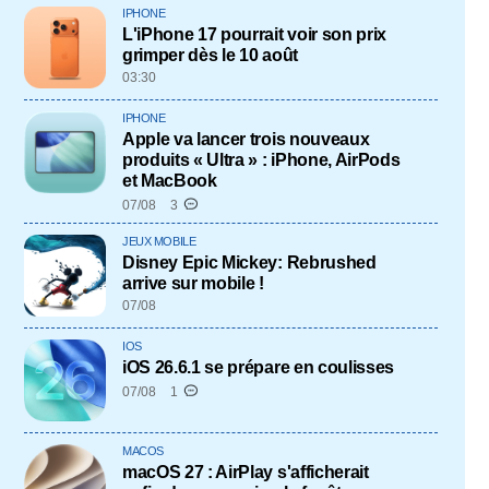
IPHONE
L'iPhone 17 pourrait voir son prix
grimper dès le 10 août
03:30
IPHONE
Apple va lancer trois nouveaux
produits « Ultra » : iPhone, AirPods
et MacBook
07/08
3
JEUX MOBILE
Disney Epic Mickey: Rebrushed
arrive sur mobile !
07/08
IOS
iOS 26.6.1 se prépare en coulisses
07/08
1
MACOS
macOS 27 : AirPlay s'afficherait