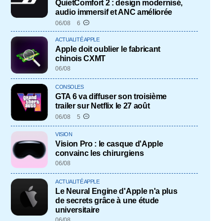
QuietComfort 2 : design modernisé,
audio immersif et ANC améliorée
06/08
6
ACTUALITÉ APPLE
Apple doit oublier le fabricant
chinois CXMT
06/08
CONSOLES
GTA 6 va diffuser son troisième
trailer sur Netflix le 27 août
06/08
5
VISION
Vision Pro : le casque d'Apple
convainc les chirurgiens
06/08
ACTUALITÉ APPLE
Le Neural Engine d'Apple n'a plus
de secrets grâce à une étude
universitaire
06/08