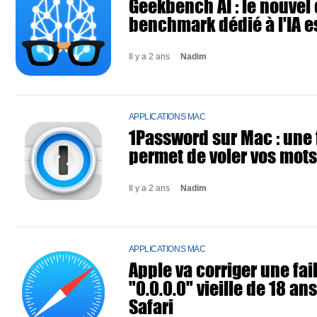
Geekbench AI : le nouvel 
benchmark dédié à l'IA es
Il y a 2 ans
Nadim
APPLICATIONS MAC
1Password sur Mac : une f
permet de voler vos mot
Il y a 2 ans
Nadim
APPLICATIONS MAC
Apple va corriger une fai
"0.0.0.0" vieille de 18 an
Safari