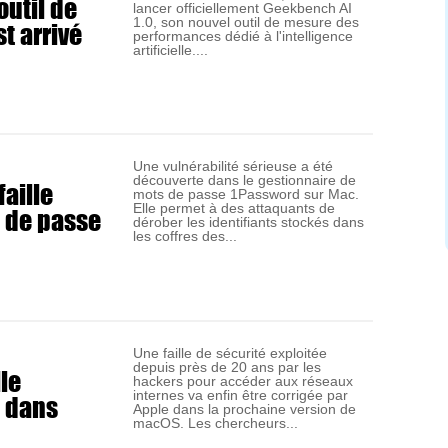
outil de
lancer officiellement Geekbench AI
t arrivé
1.0, son nouvel outil de mesure des
performances dédié à l'intelligence
artificielle....
Une vulnérabilité sérieuse a été
découverte dans le gestionnaire de
aille
mots de passe 1Password sur Mac.
s de passe
Elle permet à des attaquants de
dérober les identifiants stockés dans
les coffres des...
Une faille de sécurité exploitée
depuis près de 20 ans par les
lle
hackers pour accéder aux réseaux
s dans
internes va enfin être corrigée par
Apple dans la prochaine version de
macOS. Les chercheurs...