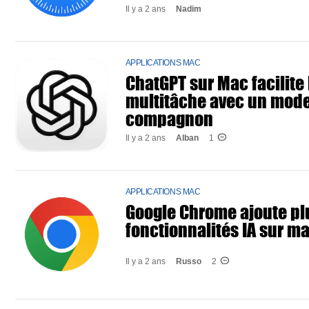
Il y a 2 ans
Nadim
APPLICATIONS MAC
ChatGPT sur Mac facilite 
multitâche avec un mod
compagnon
Il y a 2 ans
Alban
1
APPLICATIONS MAC
Google Chrome ajoute pl
fonctionnalités IA sur m
Il y a 2 ans
Russo
2