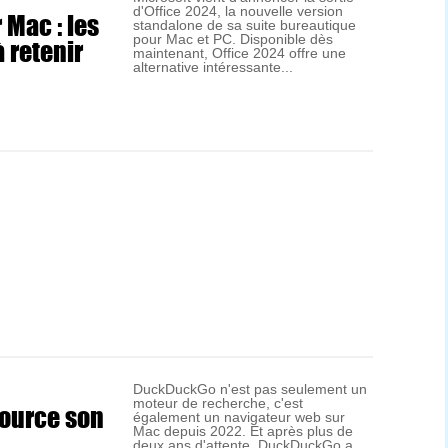
d'Office 2024, la nouvelle version
 Mac : les
standalone de sa suite bureautique
 retenir
pour Mac et PC. Disponible dès
maintenant, Office 2024 offre une
alternative intéressante...
DuckDuckGo n'est pas seulement un
moteur de recherche, c'est
ource son
également un navigateur web sur
Mac depuis 2022. Et après plus de
deux ans d'attente, DuckDuckGo a