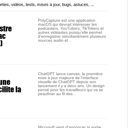
es, vidéos, tests, mises à jour, bugs, astuces, ...
PolyCapture est une application
macOS qui devrait intéresser les
stre
podcasters, YouTubers, TikTokers et
ac
autres vidéastes puisqu'elle permet
d'enregistrer simultanément plusieurs
)
sources audio et...
ChatGPT lance canvas, la première
mise à jour majeure de l'interface
 une
visuelle de ChatGPT depuis son
ilite la
lancement il y a deux ans. Un design
pensé pour les travailleurs qui va se
peaufiner au fil des...
Microsoft vient d'annoncer la sortie