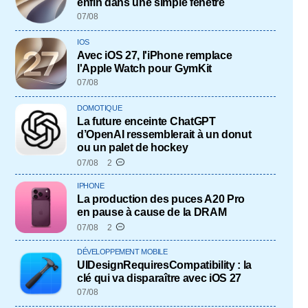
enfin dans une simple fenêtre
07/08
IOS
Avec iOS 27, l'iPhone remplace
l'Apple Watch pour GymKit
07/08
DOMOTIQUE
La future enceinte ChatGPT
d’OpenAI ressemblerait à un donut
ou un palet de hockey
07/08
2
IPHONE
La production des puces A20 Pro
en pause à cause de la DRAM
07/08
2
DÉVELOPPEMENT MOBILE
UIDesignRequiresCompatibility : la
clé qui va disparaître avec iOS 27
07/08