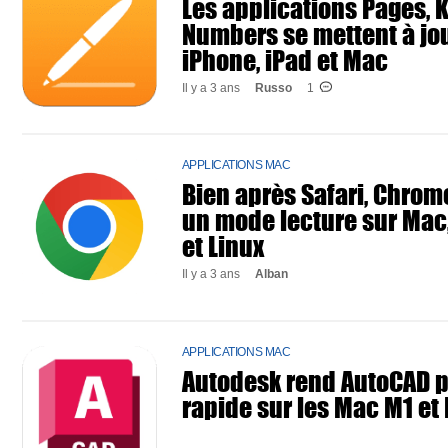
Les applications Pages, 
Numbers se mettent à jou
iPhone, iPad et Mac
Il y a 3 ans
Russo
1
APPLICATIONS MAC
Bien après Safari, Chrom
un mode lecture sur Ma
et Linux
Il y a 3 ans
Alban
APPLICATIONS MAC
Autodesk rend AutoCAD p
rapide sur les Mac M1 et