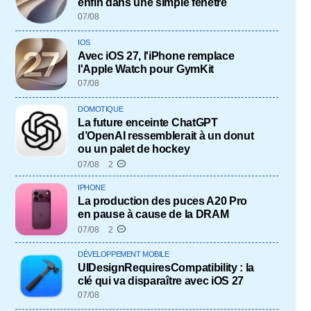
enfin dans une simple fenêtre
07/08
IOS
Avec iOS 27, l'iPhone remplace
l'Apple Watch pour GymKit
07/08
DOMOTIQUE
La future enceinte ChatGPT
d’OpenAI ressemblerait à un donut
ou un palet de hockey
07/08
2
IPHONE
La production des puces A20 Pro
en pause à cause de la DRAM
07/08
2
DÉVELOPPEMENT MOBILE
UIDesignRequiresCompatibility : la
clé qui va disparaître avec iOS 27
07/08