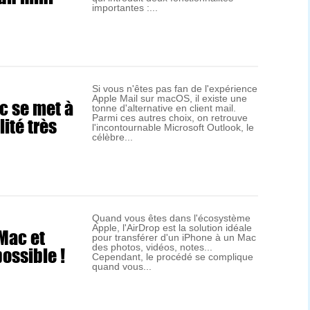
importantes :...
Si vous n'êtes pas fan de l'expérience
Apple Mail sur macOS, il existe une
c se met à
tonne d'alternative en client mail.
ité très
Parmi ces autres choix, on retrouve
l'incontournable Microsoft Outlook, le
célèbre...
Quand vous êtes dans l'écosystème
Apple, l'AirDrop est la solution idéale
 Mac et
pour transférer d'un iPhone à un Mac
ossible !
des photos, vidéos, notes...
Cependant, le procédé se complique
quand vous...