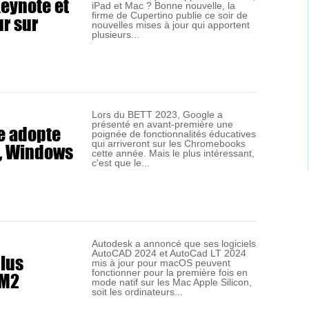
Keynote et
iPad et Mac ? Bonne nouvelle, la
r sur
firme de Cupertino publie ce soir de
nouvelles mises à jour qui apportent
plusieurs...
Lors du BETT 2023, Google a
présenté en avant-première une
e adopte
poignée de fonctionnalités éducatives
c, Windows
qui arriveront sur les Chromebooks
cette année. Mais le plus intéressant,
c'est que le...
Autodesk a annoncé que ses logiciels
AutoCAD 2024 et AutoCad LT 2024
lus
mis à jour pour macOS peuvent
 M2
fonctionner pour la première fois en
mode natif sur les Mac Apple Silicon,
soit les ordinateurs...