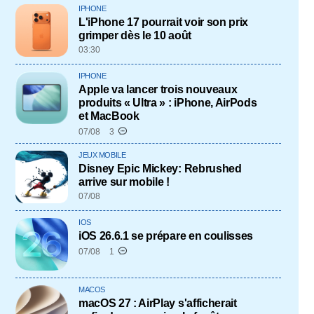
IPHONE
L'iPhone 17 pourrait voir son prix
grimper dès le 10 août
03:30
IPHONE
Apple va lancer trois nouveaux
produits « Ultra » : iPhone, AirPods
et MacBook
07/08
3
JEUX MOBILE
Disney Epic Mickey: Rebrushed
arrive sur mobile !
07/08
IOS
iOS 26.6.1 se prépare en coulisses
07/08
1
MACOS
macOS 27 : AirPlay s'afficherait