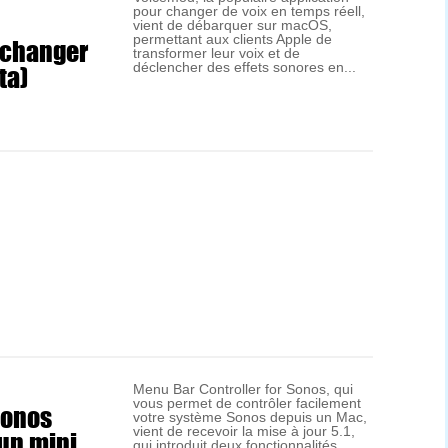
pour changer de voix en temps réell,
vient de débarquer sur macOS,
 changer
permettant aux clients Apple de
transformer leur voix et de
ta)
déclencher des effets sonores en...
Menu Bar Controller for Sonos, qui
vous permet de contrôler facilement
Sonos
votre système Sonos depuis un Mac,
 un mini
vient de recevoir la mise à jour 5.1,
qui introduit deux fonctionnalités