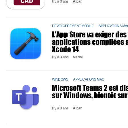
Il y a 3 ans
Alban
DÉVELOPPEMENT MOBILE
APPLICATIONS MA
L'App Store va exiger des
applications compilées 
Xcode 14
Il y a 3 ans
Medhi
WINDOWS
APPLICATIONS MAC
Microsoft Teams 2 est di
sur Windows, bientôt su
Il y a 3 ans
Alban