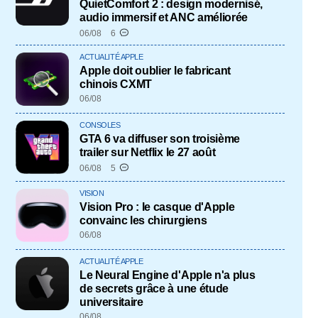
QuietComfort 2 : design modernisé,
audio immersif et ANC améliorée
06/08
6
ACTUALITÉ APPLE
Apple doit oublier le fabricant
chinois CXMT
06/08
CONSOLES
GTA 6 va diffuser son troisième
trailer sur Netflix le 27 août
06/08
5
VISION
Vision Pro : le casque d'Apple
convainc les chirurgiens
06/08
ACTUALITÉ APPLE
Le Neural Engine d'Apple n'a plus
de secrets grâce à une étude
universitaire
06/08