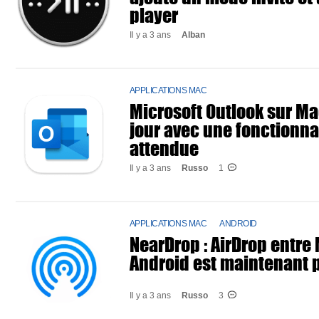
player
Il y a 3 ans
Alban
APPLICATIONS MAC
Microsoft Outlook sur Ma
jour avec une fonctionnal
attendue
Il y a 3 ans
Russo
1
APPLICATIONS MAC
ANDROID
NearDrop : AirDrop entre
Android est maintenant p
Il y a 3 ans
Russo
3