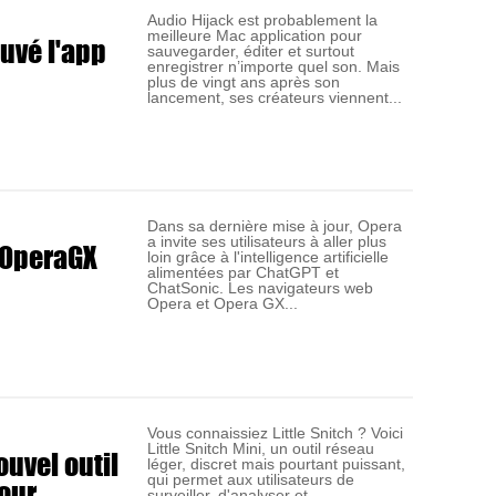
Audio Hijack est probablement la
meilleure Mac application pour
uvé l'app
sauvegarder, éditer et surtout
enregistrer n’importe quel son. Mais
plus de vingt ans après son
lancement, ses créateurs viennent...
Dans sa dernière mise à jour, Opera
a invite ses utilisateurs à aller plus
t OperaGX
loin grâce à l'intelligence artificielle
alimentées par ChatGPT et
ChatSonic. Les navigateurs web
Opera et Opera GX...
Vous connaissiez Little Snitch ? Voici
Little Snitch Mini, un outil réseau
ouvel outil
léger, discret mais pourtant puissant,
our
qui permet aux utilisateurs de
surveiller, d'analyser et