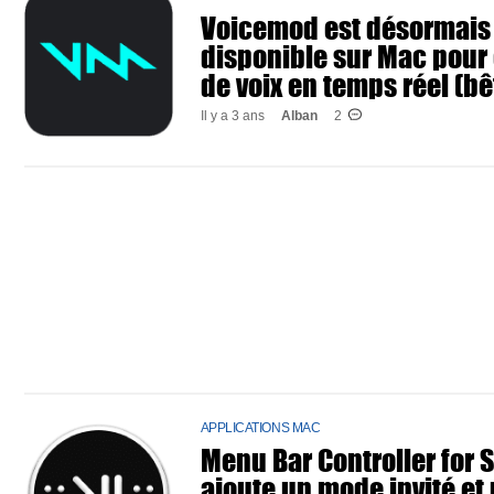
Voicemod est désormais
disponible sur Mac pour
de voix en temps réel (bê
Il y a 3 ans
Alban
2
APPLICATIONS MAC
Menu Bar Controller for 
ajoute un mode invité et