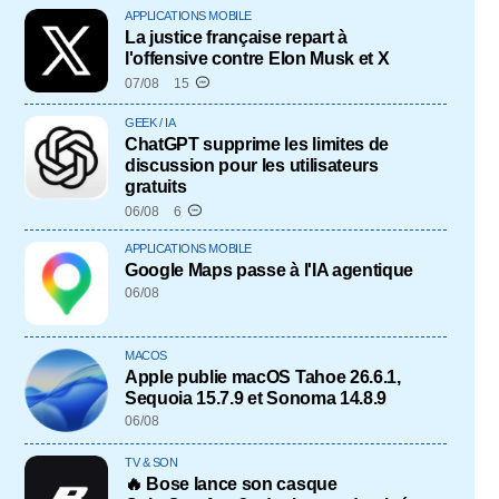
APPLICATIONS MOBILE
La justice française repart à
l'offensive contre Elon Musk et X
07/08
15
GEEK / IA
ChatGPT supprime les limites de
discussion pour les utilisateurs
gratuits
06/08
6
APPLICATIONS MOBILE
Google Maps passe à l'IA agentique
06/08
MACOS
Apple publie macOS Tahoe 26.6.1,
Sequoia 15.7.9 et Sonoma 14.8.9
06/08
TV & SON
🔥 Bose lance son casque